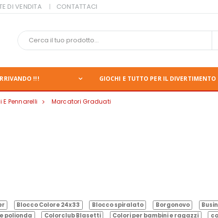
TE DI VENDITA
CONTATTACI
RRIVANDO !!!
GIOCHI E TUTTO PER IL DIVERTIMENTO 
 E Pennarelli
Marcatori Graduati
er
Blocco Colore 24x33
Blocco spiralato
Borgonovo
Busin
e polionda
Colorclub Blasetti
Colori per bambini e ragazzi
co