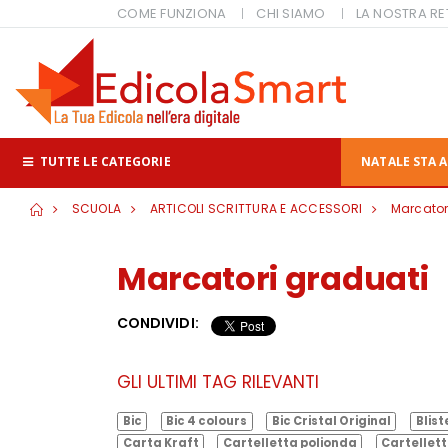
COME FUNZIONA
CHI SIAMO
LA NOSTRA RE
TUTTE LE CATEGORIE
NATALE STA A
SCUOLA
ARTICOLI SCRITTURA E ACCESSORI
Marcatori
Marcatori graduati
CONDIVIDI:
GLI ULTIMI TAG RILEVANTI
Bic
Bic 4 colours
Bic Cristal Original
Blist
Carta Kraft
Cartelletta polionda
Cartellett