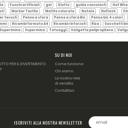
ila
Fuochi artificiali
gel
Giotto
guide consulenti
Hot Whe
ati
Marker Textile
Matite colorate
Natale
Noflash
Oh
er tessuti
Penne a sfera
Penne a sfera Bic
Penne bic 4 colori
ammi
Ricambi formato A4
Ricambi rinforzati
Riza
Sacchetti bi
Superimina
Supermina
Tatuaggi
Valigetta polipropilene
Valig
SU DI NOI
UTTO PER IL DIVERTIMENTO
Come funziona
I!
Chi siamo
La nostra rete
di vendita
Contattaci
ISCRIVITI ALLA NOSTRA NEWSLETTER