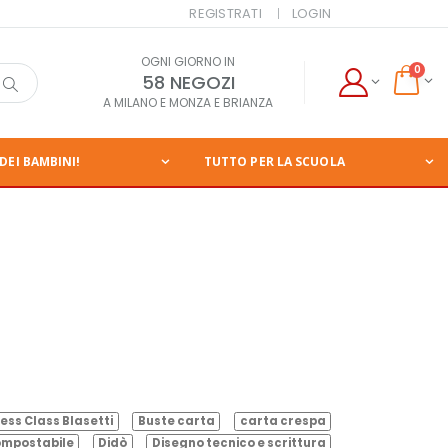
REGISTRATI
LOGIN
OGNI GIORNO IN
0
58 NEGOZI
A MILANO E MONZA E BRIANZA
DEI BAMBINI!
TUTTO PER LA SCUOLA
ess Class Blasetti
Buste carta
carta crespa
mpostabile
Didò
Disegno tecnico e scrittura