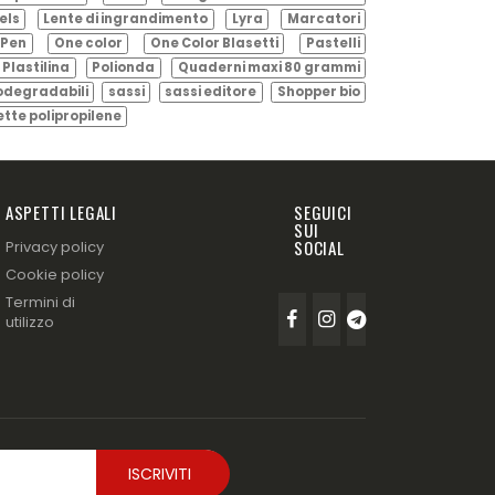
els
Lente di ingrandimento
Lyra
Marcatori
Pen
One color
One Color Blasetti
Pastelli
Plastilina
Polionda
Quaderni maxi 80 grammi
odegradabili
sassi
sassi editore
Shopper bio
ette polipropilene
ASPETTI LEGALI
SEGUICI
SUI
SOCIAL
Privacy policy
Cookie policy
Termini di
utilizzo