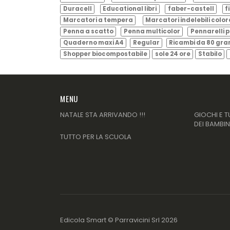
Duracell
Educational libri
faber-castell
f
Marcatori a tempera
Marcatori indelebili color
Penna a scatto
Penna multicolor
Pennarelli p
Quaderno maxi A4
Regular
Ricambi da 80 gr
Shopper biocompostabile
sole 24 ore
Stabilo
MENU
NATALE STA ARRIVANDO !!!
GIOCHI E T
DEI BAMBIN
TUTTO PER LA SCUOLA
Edicola Smart ©
Parravicini Srl
2026