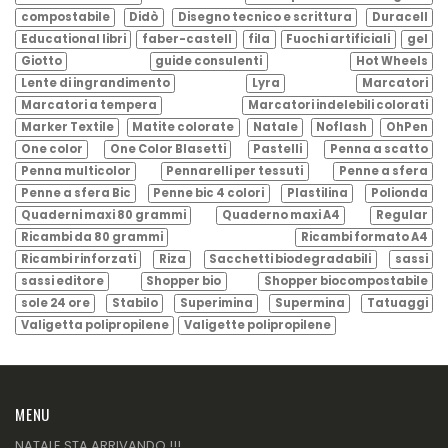
compostabile
Didò
Disegno tecnico e scrittura
Duracell
Educational libri
faber-castell
fila
Fuochi artificiali
gel
Giotto
guide consulenti
Hot Wheels
Lente di ingrandimento
Lyra
Marcatori
Marcatori a tempera
Marcatori indelebili colorati
Marker Textile
Matite colorate
Natale
Noflash
OhPen
One color
One Color Blasetti
Pastelli
Penna a scatto
Penna multicolor
Pennarelli per tessuti
Penne a sfera
Penne a sfera Bic
Penne bic 4 colori
Plastilina
Polionda
Quaderni maxi 80 grammi
Quaderno maxi A4
Regular
Ricambi da 80 grammi
Ricambi formato A4
Ricambi rinforzati
Riza
Sacchetti biodegradabili
sassi
sassi editore
Shopper bio
Shopper biocompostabile
sole 24 ore
Stabilo
Superimina
Supermina
Tatuaggi
Valigetta polipropilene
Valigette polipropilene
MENU
NATALE STA ARRIVANDO !!!