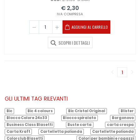
€ 2,30
IVA COMPRESA
AGGIUNGI AL CARRELLO
SCOPRI I DETTAGLI
1
(corren
GLI ULTIMI TAG RILEVANTI
Bic
Bic 4 colours
Bic Cristal Original
Blister
Blocco Colore 24x33
Blocco spiralato
Borgonovo
Business Class Blasetti
Buste carta
carta crespa
Carta Kraft
Cartelletta polionda
Cartellette polionda
Colorclub Blasetti
Colori per bambini e ragazzi