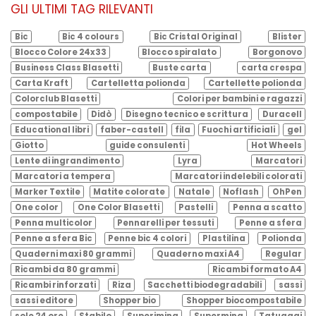
GLI ULTIMI TAG RILEVANTI
Bic
Bic 4 colours
Bic Cristal Original
Blister
Blocco Colore 24x33
Blocco spiralato
Borgonovo
Business Class Blasetti
Buste carta
carta crespa
Carta Kraft
Cartelletta polionda
Cartellette polionda
Colorclub Blasetti
Colori per bambini e ragazzi
compostabile
Didò
Disegno tecnico e scrittura
Duracell
Educational libri
faber-castell
fila
Fuochi artificiali
gel
Giotto
guide consulenti
Hot Wheels
Lente di ingrandimento
Lyra
Marcatori
Marcatori a tempera
Marcatori indelebili colorati
Marker Textile
Matite colorate
Natale
Noflash
OhPen
One color
One Color Blasetti
Pastelli
Penna a scatto
Penna multicolor
Pennarelli per tessuti
Penne a sfera
Penne a sfera Bic
Penne bic 4 colori
Plastilina
Polionda
Quaderni maxi 80 grammi
Quaderno maxi A4
Regular
Ricambi da 80 grammi
Ricambi formato A4
Ricambi rinforzati
Riza
Sacchetti biodegradabili
sassi
sassi editore
Shopper bio
Shopper biocompostabile
sole 24 ore
Stabilo
Superimina
Supermina
Tatuaggi