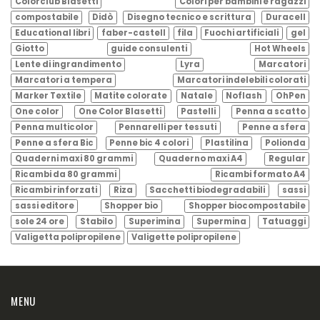
Colorclub Blasetti
Colori per bambini e ragazzi
compostabile
Didò
Disegno tecnico e scrittura
Duracell
Educational libri
faber-castell
fila
Fuochi artificiali
gel
Giotto
guide consulenti
Hot Wheels
Lente di ingrandimento
Lyra
Marcatori
Marcatori a tempera
Marcatori indelebili colorati
Marker Textile
Matite colorate
Natale
Noflash
OhPen
One color
One Color Blasetti
Pastelli
Penna a scatto
Penna multicolor
Pennarelli per tessuti
Penne a sfera
Penne a sfera Bic
Penne bic 4 colori
Plastilina
Polionda
Quaderni maxi 80 grammi
Quaderno maxi A4
Regular
Ricambi da 80 grammi
Ricambi formato A4
Ricambi rinforzati
Riza
Sacchetti biodegradabili
sassi
sassi editore
Shopper bio
Shopper biocompostabile
sole 24 ore
Stabilo
Superimina
Supermina
Tatuaggi
Valigetta polipropilene
Valigette polipropilene
MENU