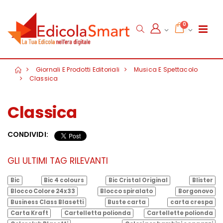
0
Giornali E Prodotti Editoriali
Musica E Spettacolo
Classica
Classica
CONDIVIDI:
GLI ULTIMI TAG RILEVANTI
Bic
Bic 4 colours
Bic Cristal Original
Blister
Blocco Colore 24x33
Blocco spiralato
Borgonovo
Business Class Blasetti
Buste carta
carta crespa
Carta Kraft
Cartelletta polionda
Cartellette polionda