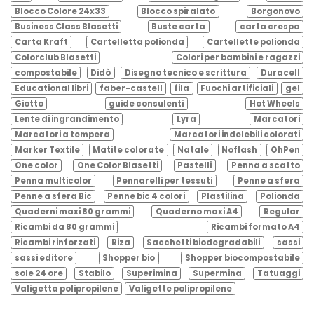
Blocco Colore 24x33
Blocco spiralato
Borgonovo
Business Class Blasetti
Buste carta
carta crespa
Carta Kraft
Cartelletta polionda
Cartellette polionda
Colorclub Blasetti
Colori per bambini e ragazzi
compostabile
Didò
Disegno tecnico e scrittura
Duracell
Educational libri
faber-castell
fila
Fuochi artificiali
gel
Giotto
guide consulenti
Hot Wheels
Lente di ingrandimento
Lyra
Marcatori
Marcatori a tempera
Marcatori indelebili colorati
Marker Textile
Matite colorate
Natale
Noflash
OhPen
One color
One Color Blasetti
Pastelli
Penna a scatto
Penna multicolor
Pennarelli per tessuti
Penne a sfera
Penne a sfera Bic
Penne bic 4 colori
Plastilina
Polionda
Quaderni maxi 80 grammi
Quaderno maxi A4
Regular
Ricambi da 80 grammi
Ricambi formato A4
Ricambi rinforzati
Riza
Sacchetti biodegradabili
sassi
sassi editore
Shopper bio
Shopper biocompostabile
sole 24 ore
Stabilo
Superimina
Supermina
Tatuaggi
Valigetta polipropilene
Valigette polipropilene