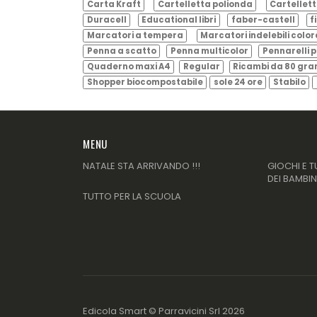
Carta Kraft
Cartelletta polionda
Cartellett
Duracell
Educational libri
faber-castell
f
Marcatori a tempera
Marcatori indelebili color
Penna a scatto
Penna multicolor
Pennarelli p
Quaderno maxi A4
Regular
Ricambi da 80 gr
Shopper biocompostabile
sole 24 ore
Stabilo
MENU
NATALE STA ARRIVANDO !!!
GIOCHI E T
DEI BAMBIN
TUTTO PER LA SCUOLA
Edicola Smart ©
Parravicini Srl
2026