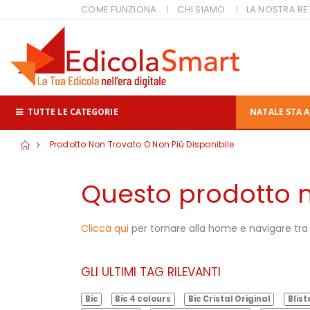
COME FUNZIONA
CHI SIAMO
LA NOSTRA RE
TUTTE LE CATEGORIE
NATALE STA A
Prodotto Non Trovato O Non Più Disponibile
Questo prodotto no
Clicca qui
per tornare alla home e navigare tra i
GLI ULTIMI TAG RILEVANTI
Bic
Bic 4 colours
Bic Cristal Original
Blist