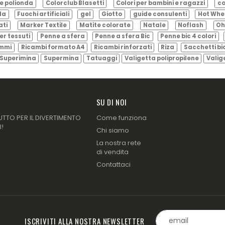
e polionda
Colorclub Blasetti
Colori per bambini e ragazzi
co
ila
Fuochi artificiali
gel
Giotto
guide consulenti
Hot Whe
ati
Marker Textile
Matite colorate
Natale
Noflash
Oh
er tessuti
Penne a sfera
Penne a sfera Bic
Penne bic 4 colori
ammi
Ricambi formato A4
Ricambi rinforzati
Riza
Sacchetti bi
Superimina
Supermina
Tatuaggi
Valigetta polipropilene
Valig
SU DI NOI
UTTO PER IL DIVERTIMENTO
Come funziona
I!
Chi siamo
La nostra rete
di vendita
Contattaci
ISCRIVITI ALLA NOSTRA NEWSLETTER