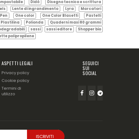
mpostabile
Didò
Disegno tecnico e scrittura
els
Lente di ingrandimento
Lyra
Marcatori
Pen
One color
One Color Blasetti
Pastelli
Plastilina
Polionda
Quaderni maxi 80 grammi
odegradabili
sassi
sassi editore
Shopper bio
ette polipropilene
ASPETTI LEGALI
SEGUICI
SUI
SOCIAL
Privacy policy
Cookie policy
Termini di
utilizzo