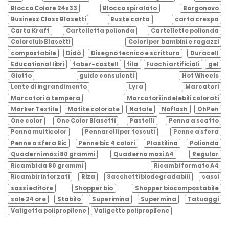
Blocco Colore 24x33
Blocco spiralato
Borgonovo
Business Class Blasetti
Buste carta
carta crespa
Carta Kraft
Cartelletta polionda
Cartellette polionda
Colorclub Blasetti
Colori per bambini e ragazzi
compostabile
Didò
Disegno tecnico e scrittura
Duracell
Educational libri
faber-castell
fila
Fuochi artificiali
gel
Giotto
guide consulenti
Hot Wheels
Lente di ingrandimento
Lyra
Marcatori
Marcatori a tempera
Marcatori indelebili colorati
Marker Textile
Matite colorate
Natale
Noflash
OhPen
One color
One Color Blasetti
Pastelli
Penna a scatto
Penna multicolor
Pennarelli per tessuti
Penne a sfera
Penne a sfera Bic
Penne bic 4 colori
Plastilina
Polionda
Quaderni maxi 80 grammi
Quaderno maxi A4
Regular
Ricambi da 80 grammi
Ricambi formato A4
Ricambi rinforzati
Riza
Sacchetti biodegradabili
sassi
sassi editore
Shopper bio
Shopper biocompostabile
sole 24 ore
Stabilo
Superimina
Supermina
Tatuaggi
Valigetta polipropilene
Valigette polipropilene