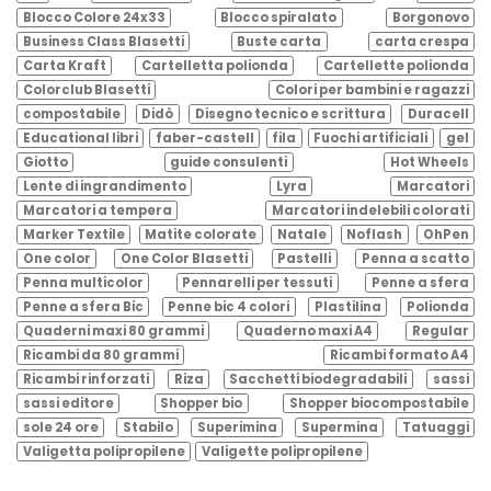
Blocco Colore 24x33
Blocco spiralato
Borgonovo
Business Class Blasetti
Buste carta
carta crespa
Carta Kraft
Cartelletta polionda
Cartellette polionda
Colorclub Blasetti
Colori per bambini e ragazzi
compostabile
Didò
Disegno tecnico e scrittura
Duracell
Educational libri
faber-castell
fila
Fuochi artificiali
gel
Giotto
guide consulenti
Hot Wheels
Lente di ingrandimento
Lyra
Marcatori
Marcatori a tempera
Marcatori indelebili colorati
Marker Textile
Matite colorate
Natale
Noflash
OhPen
One color
One Color Blasetti
Pastelli
Penna a scatto
Penna multicolor
Pennarelli per tessuti
Penne a sfera
Penne a sfera Bic
Penne bic 4 colori
Plastilina
Polionda
Quaderni maxi 80 grammi
Quaderno maxi A4
Regular
Ricambi da 80 grammi
Ricambi formato A4
Ricambi rinforzati
Riza
Sacchetti biodegradabili
sassi
sassi editore
Shopper bio
Shopper biocompostabile
sole 24 ore
Stabilo
Superimina
Supermina
Tatuaggi
Valigetta polipropilene
Valigette polipropilene