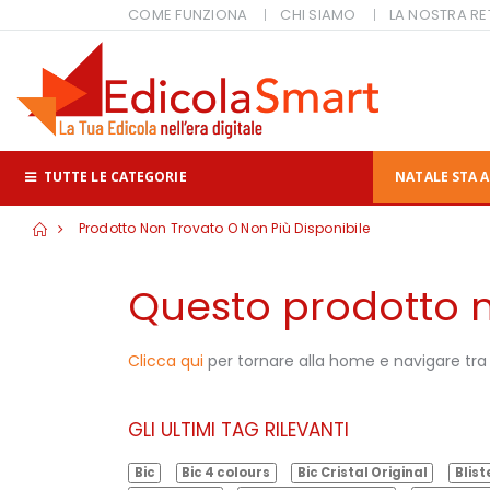
COME FUNZIONA
CHI SIAMO
LA NOSTRA RE
TUTTE LE CATEGORIE
NATALE STA A
Prodotto Non Trovato O Non Più Disponibile
Questo prodotto no
Clicca qui
per tornare alla home e navigare tra i
GLI ULTIMI TAG RILEVANTI
Bic
Bic 4 colours
Bic Cristal Original
Blist