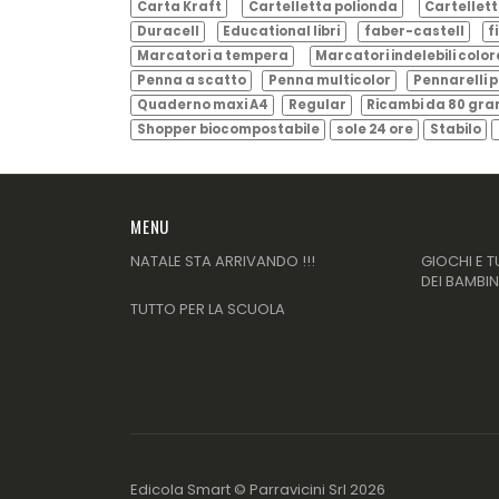
Carta Kraft
Cartelletta polionda
Cartellett
Duracell
Educational libri
faber-castell
f
Marcatori a tempera
Marcatori indelebili color
Penna a scatto
Penna multicolor
Pennarelli p
Quaderno maxi A4
Regular
Ricambi da 80 gr
Shopper biocompostabile
sole 24 ore
Stabilo
MENU
NATALE STA ARRIVANDO !!!
GIOCHI E T
DEI BAMBIN
TUTTO PER LA SCUOLA
Edicola Smart ©
Parravicini Srl
2026