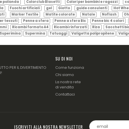
e polionda
Colorclub Blasetti
Colori per bambini e ragazzi
co
ila
Fuochi artificiali
gel
Giotto
guide consulenti
Hot Whe
ati
Marker Textile
Matite colorate
Natale
Noflash
Oh
er tessuti
Penne a sfera
Penne a sfera Bic
Penne bic 4 colori
ammi
Ricambi formato A4
Ricambi rinforzati
Riza
Sacchetti bi
Superimina
Supermina
Tatuaggi
Valigetta polipropilene
Valig
SU DI NOI
UTTO PER IL DIVERTIMENTO
Come funziona
I!
Chi siamo
La nostra rete
di vendita
Contattaci
ISCRIVITI ALLA NOSTRA NEWSLETTER