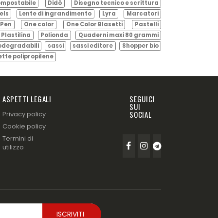
mpostabile
Didò
Disegno tecnico e scrittura
els
Lente di ingrandimento
Lyra
Marcatori
Pen
One color
One Color Blasetti
Pastelli
Plastilina
Polionda
Quaderni maxi 80 grammi
odegradabili
sassi
sassi editore
Shopper bio
ette polipropilene
ASPETTI LEGALI
SEGUICI
SUI
SOCIAL
Privacy policy
Cookie policy
Termini di
utilizzo