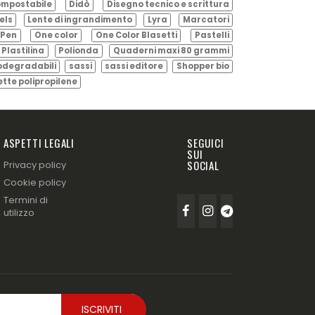
mpostabile
Didò
Disegno tecnico e scrittura
els
Lente di ingrandimento
Lyra
Marcatori
Pen
One color
One Color Blasetti
Pastelli
Plastilina
Polionda
Quaderni maxi 80 grammi
odegradabili
sassi
sassi editore
Shopper bio
ette polipropilene
ASPETTI LEGALI
SEGUICI
SUI
SOCIAL
Privacy policy
Cookie policy
Termini di
utilizzo