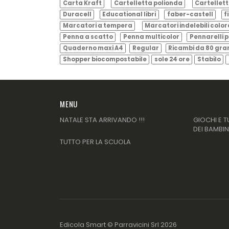
Carta Kraft
Cartelletta polionda
Cartellett
Duracell
Educational libri
faber-castell
f
Marcatori a tempera
Marcatori indelebili color
Penna a scatto
Penna multicolor
Pennarelli p
Quaderno maxi A4
Regular
Ricambi da 80 gr
Shopper biocompostabile
sole 24 ore
Stabilo
MENU
NATALE STA ARRIVANDO !!!
GIOCHI E T
DEI BAMBIN
TUTTO PER LA SCUOLA
Edicola Smart ©
Parravicini Srl
2026