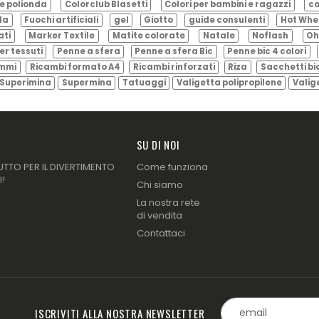
e polionda
Colorclub Blasetti
Colori per bambini e ragazzi
co
ila
Fuochi artificiali
gel
Giotto
guide consulenti
Hot Whe
ati
Marker Textile
Matite colorate
Natale
Noflash
Oh
er tessuti
Penne a sfera
Penne a sfera Bic
Penne bic 4 colori
ammi
Ricambi formato A4
Ricambi rinforzati
Riza
Sacchetti bi
Superimina
Supermina
Tatuaggi
Valigetta polipropilene
Valig
SU DI NOI
UTTO PER IL DIVERTIMENTO
Come funziona
I!
Chi siamo
La nostra rete
di vendita
Contattaci
ISCRIVITI ALLA NOSTRA NEWSLETTER