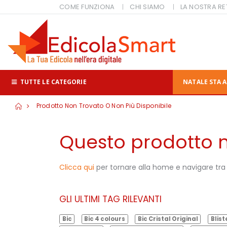
COME FUNZIONA
CHI SIAMO
LA NOSTRA RE
TUTTE LE CATEGORIE
NATALE STA A
Prodotto Non Trovato O Non Più Disponibile
Questo prodotto no
Clicca qui
per tornare alla home e navigare tra i
GLI ULTIMI TAG RILEVANTI
Bic
Bic 4 colours
Bic Cristal Original
Blist