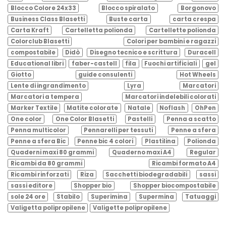
Blocco Colore 24x33
Blocco spiralato
Borgonovo
Business Class Blasetti
Buste carta
carta crespa
Carta Kraft
Cartelletta polionda
Cartellette polionda
Colorclub Blasetti
Colori per bambini e ragazzi
compostabile
Didò
Disegno tecnico e scrittura
Duracell
Educational libri
faber-castell
fila
Fuochi artificiali
gel
Giotto
guide consulenti
Hot Wheels
Lente di ingrandimento
Lyra
Marcatori
Marcatori a tempera
Marcatori indelebili colorati
Marker Textile
Matite colorate
Natale
Noflash
OhPen
One color
One Color Blasetti
Pastelli
Penna a scatto
Penna multicolor
Pennarelli per tessuti
Penne a sfera
Penne a sfera Bic
Penne bic 4 colori
Plastilina
Polionda
Quaderni maxi 80 grammi
Quaderno maxi A4
Regular
Ricambi da 80 grammi
Ricambi formato A4
Ricambi rinforzati
Riza
Sacchetti biodegradabili
sassi
sassi editore
Shopper bio
Shopper biocompostabile
sole 24 ore
Stabilo
Superimina
Supermina
Tatuaggi
Valigetta polipropilene
Valigette polipropilene