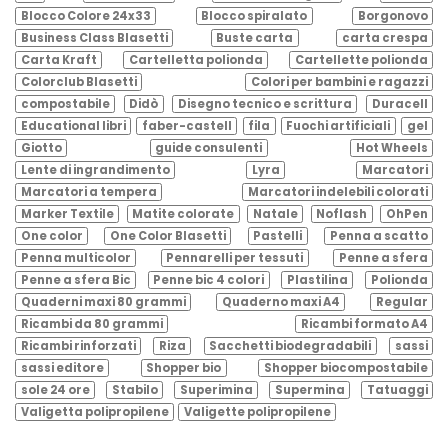
Blocco Colore 24x33
Blocco spiralato
Borgonovo
Business Class Blasetti
Buste carta
carta crespa
Carta Kraft
Cartelletta polionda
Cartellette polionda
Colorclub Blasetti
Colori per bambini e ragazzi
compostabile
Didò
Disegno tecnico e scrittura
Duracell
Educational libri
faber-castell
fila
Fuochi artificiali
gel
Giotto
guide consulenti
Hot Wheels
Lente di ingrandimento
Lyra
Marcatori
Marcatori a tempera
Marcatori indelebili colorati
Marker Textile
Matite colorate
Natale
Noflash
OhPen
One color
One Color Blasetti
Pastelli
Penna a scatto
Penna multicolor
Pennarelli per tessuti
Penne a sfera
Penne a sfera Bic
Penne bic 4 colori
Plastilina
Polionda
Quaderni maxi 80 grammi
Quaderno maxi A4
Regular
Ricambi da 80 grammi
Ricambi formato A4
Ricambi rinforzati
Riza
Sacchetti biodegradabili
sassi
sassi editore
Shopper bio
Shopper biocompostabile
sole 24 ore
Stabilo
Superimina
Supermina
Tatuaggi
Valigetta polipropilene
Valigette polipropilene