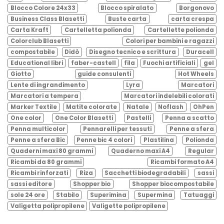
Blocco Colore 24x33
Blocco spiralato
Borgonovo
Business Class Blasetti
Buste carta
carta crespa
Carta Kraft
Cartelletta polionda
Cartellette polionda
Colorclub Blasetti
Colori per bambini e ragazzi
compostabile
Didò
Disegno tecnico e scrittura
Duracell
Educational libri
faber-castell
fila
Fuochi artificiali
gel
Giotto
guide consulenti
Hot Wheels
Lente di ingrandimento
Lyra
Marcatori
Marcatori a tempera
Marcatori indelebili colorati
Marker Textile
Matite colorate
Natale
Noflash
OhPen
One color
One Color Blasetti
Pastelli
Penna a scatto
Penna multicolor
Pennarelli per tessuti
Penne a sfera
Penne a sfera Bic
Penne bic 4 colori
Plastilina
Polionda
Quaderni maxi 80 grammi
Quaderno maxi A4
Regular
Ricambi da 80 grammi
Ricambi formato A4
Ricambi rinforzati
Riza
Sacchetti biodegradabili
sassi
sassi editore
Shopper bio
Shopper biocompostabile
sole 24 ore
Stabilo
Superimina
Supermina
Tatuaggi
Valigetta polipropilene
Valigette polipropilene