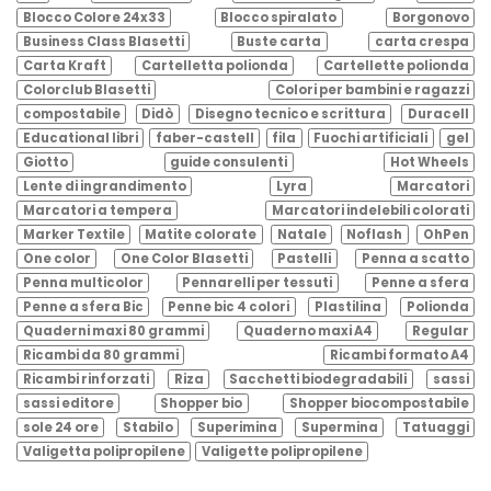
Blocco Colore 24x33
Blocco spiralato
Borgonovo
Business Class Blasetti
Buste carta
carta crespa
Carta Kraft
Cartelletta polionda
Cartellette polionda
Colorclub Blasetti
Colori per bambini e ragazzi
compostabile
Didò
Disegno tecnico e scrittura
Duracell
Educational libri
faber-castell
fila
Fuochi artificiali
gel
Giotto
guide consulenti
Hot Wheels
Lente di ingrandimento
Lyra
Marcatori
Marcatori a tempera
Marcatori indelebili colorati
Marker Textile
Matite colorate
Natale
Noflash
OhPen
One color
One Color Blasetti
Pastelli
Penna a scatto
Penna multicolor
Pennarelli per tessuti
Penne a sfera
Penne a sfera Bic
Penne bic 4 colori
Plastilina
Polionda
Quaderni maxi 80 grammi
Quaderno maxi A4
Regular
Ricambi da 80 grammi
Ricambi formato A4
Ricambi rinforzati
Riza
Sacchetti biodegradabili
sassi
sassi editore
Shopper bio
Shopper biocompostabile
sole 24 ore
Stabilo
Superimina
Supermina
Tatuaggi
Valigetta polipropilene
Valigette polipropilene