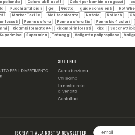
e polionda
Colorclub Blasetti
Colori per bambini e ragazzi
co
ila
Fuochi artificiali
gel
Giotto
guide consulenti
Hot Whe
ati
Marker Textile
Matite colorate
Natale
Noflash
Oh
er tessuti
Penne a sfera
Penne a sfera Bic
Penne bic 4 colori
ammi
Ricambi formato A4
Ricambi rinforzati
Riza
Sacchetti bi
Superimina
Supermina
Tatuaggi
Valigetta polipropilene
Valig
SU DI NOI
UTTO PER IL DIVERTIMENTO
Come funziona
I!
Chi siamo
La nostra rete
di vendita
Contattaci
ISCRIVITI ALLA NOSTRA NEWSLETTER