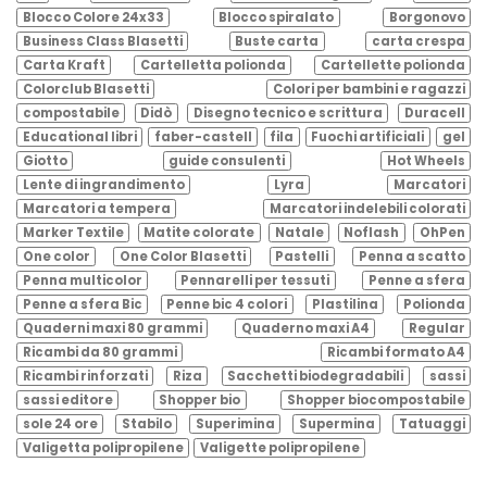
Blocco Colore 24x33
Blocco spiralato
Borgonovo
Business Class Blasetti
Buste carta
carta crespa
Carta Kraft
Cartelletta polionda
Cartellette polionda
Colorclub Blasetti
Colori per bambini e ragazzi
compostabile
Didò
Disegno tecnico e scrittura
Duracell
Educational libri
faber-castell
fila
Fuochi artificiali
gel
Giotto
guide consulenti
Hot Wheels
Lente di ingrandimento
Lyra
Marcatori
Marcatori a tempera
Marcatori indelebili colorati
Marker Textile
Matite colorate
Natale
Noflash
OhPen
One color
One Color Blasetti
Pastelli
Penna a scatto
Penna multicolor
Pennarelli per tessuti
Penne a sfera
Penne a sfera Bic
Penne bic 4 colori
Plastilina
Polionda
Quaderni maxi 80 grammi
Quaderno maxi A4
Regular
Ricambi da 80 grammi
Ricambi formato A4
Ricambi rinforzati
Riza
Sacchetti biodegradabili
sassi
sassi editore
Shopper bio
Shopper biocompostabile
sole 24 ore
Stabilo
Superimina
Supermina
Tatuaggi
Valigetta polipropilene
Valigette polipropilene