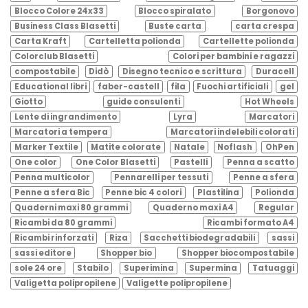
Blocco Colore 24x33
Blocco spiralato
Borgonovo
Business Class Blasetti
Buste carta
carta crespa
Carta Kraft
Cartelletta polionda
Cartellette polionda
Colorclub Blasetti
Colori per bambini e ragazzi
compostabile
Didò
Disegno tecnico e scrittura
Duracell
Educational libri
faber-castell
fila
Fuochi artificiali
gel
Giotto
guide consulenti
Hot Wheels
Lente di ingrandimento
Lyra
Marcatori
Marcatori a tempera
Marcatori indelebili colorati
Marker Textile
Matite colorate
Natale
Noflash
OhPen
One color
One Color Blasetti
Pastelli
Penna a scatto
Penna multicolor
Pennarelli per tessuti
Penne a sfera
Penne a sfera Bic
Penne bic 4 colori
Plastilina
Polionda
Quaderni maxi 80 grammi
Quaderno maxi A4
Regular
Ricambi da 80 grammi
Ricambi formato A4
Ricambi rinforzati
Riza
Sacchetti biodegradabili
sassi
sassi editore
Shopper bio
Shopper biocompostabile
sole 24 ore
Stabilo
Superimina
Supermina
Tatuaggi
Valigetta polipropilene
Valigette polipropilene