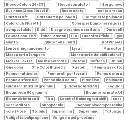
Blocco Colore 24x33
Blocco spiralato
Borgonovo
Business Class Blasetti
Buste carta
carta crespa
Carta Kraft
Cartelletta polionda
Cartellette polionda
Colorclub Blasetti
Colori per bambini e ragazzi
compostabile
Didò
Disegno tecnico e scrittura
Duracell
Educational libri
faber-castell
fila
Fuochi artificiali
gel
Giotto
guide consulenti
Hot Wheels
Lente di ingrandimento
Lyra
Marcatori
Marcatori a tempera
Marcatori indelebili colorati
Marker Textile
Matite colorate
Natale
Noflash
OhPen
One color
One Color Blasetti
Pastelli
Penna a scatto
Penna multicolor
Pennarelli per tessuti
Penne a sfera
Penne a sfera Bic
Penne bic 4 colori
Plastilina
Polionda
Quaderni maxi 80 grammi
Quaderno maxi A4
Regular
Ricambi da 80 grammi
Ricambi formato A4
Ricambi rinforzati
Riza
Sacchetti biodegradabili
sassi
sassi editore
Shopper bio
Shopper biocompostabile
sole 24 ore
Stabilo
Superimina
Supermina
Tatuaggi
Valigetta polipropilene
Valigette polipropilene