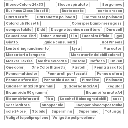
Blocco Colore 24x33
Blocco spiralato
Borgonovo
Business Class Blasetti
Buste carta
carta crespa
Carta Kraft
Cartelletta polionda
Cartellette polionda
Colorclub Blasetti
Colori per bambini e ragazzi
compostabile
Didò
Disegno tecnico e scrittura
Duracell
Educational libri
faber-castell
fila
Fuochi artificiali
gel
Giotto
guide consulenti
Hot Wheels
Lente di ingrandimento
Lyra
Marcatori
Marcatori a tempera
Marcatori indelebili colorati
Marker Textile
Matite colorate
Natale
Noflash
OhPen
One color
One Color Blasetti
Pastelli
Penna a scatto
Penna multicolor
Pennarelli per tessuti
Penne a sfera
Penne a sfera Bic
Penne bic 4 colori
Plastilina
Polionda
Quaderni maxi 80 grammi
Quaderno maxi A4
Regular
Ricambi da 80 grammi
Ricambi formato A4
Ricambi rinforzati
Riza
Sacchetti biodegradabili
sassi
sassi editore
Shopper bio
Shopper biocompostabile
sole 24 ore
Stabilo
Superimina
Supermina
Tatuaggi
Valigetta polipropilene
Valigette polipropilene