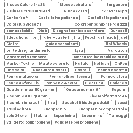
Blocco Colore 24x33
Blocco spiralato
Borgonovo
Business Class Blasetti
Buste carta
carta crespa
Carta Kraft
Cartelletta polionda
Cartellette polionda
Colorclub Blasetti
Colori per bambini e ragazzi
compostabile
Didò
Disegno tecnico e scrittura
Duracell
Educational libri
faber-castell
fila
Fuochi artificiali
gel
Giotto
guide consulenti
Hot Wheels
Lente di ingrandimento
Lyra
Marcatori
Marcatori a tempera
Marcatori indelebili colorati
Marker Textile
Matite colorate
Natale
Noflash
OhPen
One color
One Color Blasetti
Pastelli
Penna a scatto
Penna multicolor
Pennarelli per tessuti
Penne a sfera
Penne a sfera Bic
Penne bic 4 colori
Plastilina
Polionda
Quaderni maxi 80 grammi
Quaderno maxi A4
Regular
Ricambi da 80 grammi
Ricambi formato A4
Ricambi rinforzati
Riza
Sacchetti biodegradabili
sassi
sassi editore
Shopper bio
Shopper biocompostabile
sole 24 ore
Stabilo
Superimina
Supermina
Tatuaggi
Valigetta polipropilene
Valigette polipropilene