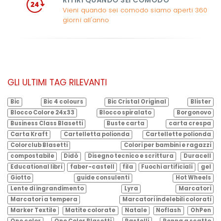
RITIRI QUANDO SEI COMODO
Vieni quando sei comodo siamo aperti 360
giorni all'anno
GLI ULTIMI TAG RILEVANTI
Bic
Bic 4 colours
Bic Cristal Original
Blister
Blocco Colore 24x33
Blocco spiralato
Borgonovo
Business Class Blasetti
Buste carta
carta crespa
Carta Kraft
Cartelletta polionda
Cartellette polionda
Colorclub Blasetti
Colori per bambini e ragazzi
compostabile
Didò
Disegno tecnico e scrittura
Duracell
Educational libri
faber-castell
fila
Fuochi artificiali
gel
Giotto
guide consulenti
Hot Wheels
Lente di ingrandimento
Lyra
Marcatori
Marcatori a tempera
Marcatori indelebili colorati
Marker Textile
Matite colorate
Natale
Noflash
OhPen