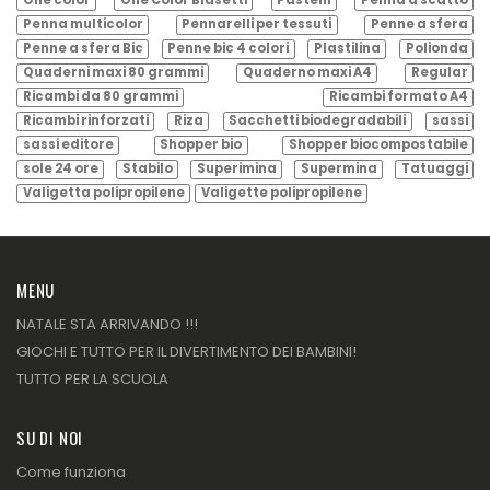
One color
One Color Blasetti
Pastelli
Penna a scatto
Penna multicolor
Pennarelli per tessuti
Penne a sfera
Penne a sfera Bic
Penne bic 4 colori
Plastilina
Polionda
Quaderni maxi 80 grammi
Quaderno maxi A4
Regular
Ricambi da 80 grammi
Ricambi formato A4
Ricambi rinforzati
Riza
Sacchetti biodegradabili
sassi
sassi editore
Shopper bio
Shopper biocompostabile
sole 24 ore
Stabilo
Superimina
Supermina
Tatuaggi
Valigetta polipropilene
Valigette polipropilene
MENU
NATALE STA ARRIVANDO !!!
GIOCHI E TUTTO PER IL DIVERTIMENTO DEI BAMBINI!
TUTTO PER LA SCUOLA
SU DI NOI
Come funziona