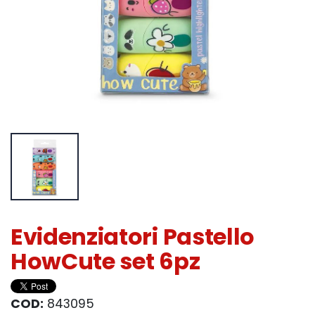
Evidenziatori Pastello
HowCute set 6pz
COD:
843095