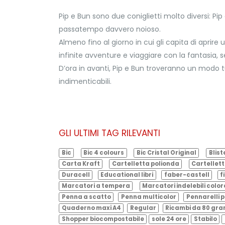
Pip e Bun sono due coniglietti molto diversi: Pi
passatempo davvero noioso.
Almeno fino al giorno in cui gli capita di aprire 
infinite avventure e viaggiare con la fantasia, 
D’ora in avanti, Pip e Bun troveranno un modo t
indimenticabili.
GLI ULTIMI TAG RILEVANTI
Bic
Bic 4 colours
Bic Cristal Original
Blist
Carta Kraft
Cartelletta polionda
Cartellett
Duracell
Educational libri
faber-castell
f
Marcatori a tempera
Marcatori indelebili color
Penna a scatto
Penna multicolor
Pennarelli p
Quaderno maxi A4
Regular
Ricambi da 80 gr
Shopper biocompostabile
sole 24 ore
Stabilo