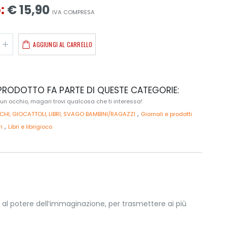
:
€ 15,90
IVA COMPRESA
AGGIUNGI AL CARRELLO
RODOTTO FA PARTE DI QUESTE CATEGORIE:
 un occhio, magari trovi qualcosa che ti interessa!
,
CHI, GIOCATTOLI, LIBRI, SVAGO BAMBINI/RAGAZZI
Giornali e prodotti
,
ri
Libri e librigioco
 e al potere dell’immaginazione, per trasmettere ai più