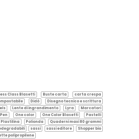
ess Class Blasetti
Buste carta
carta crespa
mpostabile
Didò
Disegno tecnico e scrittura
els
Lente di ingrandimento
Lyra
Marcatori
Pen
One color
One Color Blasetti
Pastelli
Plastilina
Polionda
Quaderni maxi 80 grammi
odegradabili
sassi
sassi editore
Shopper bio
ette polipropilene