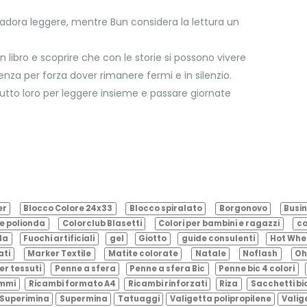
p adora leggere, mentre Bun considera la lettura un
un libro e scoprire che con le storie si possono vivere
senza per forza dover rimanere fermi e in silenzio.
utto loro per leggere insieme e passare giornate
er
Blocco Colore 24x33
Blocco spiralato
Borgonovo
Busin
e polionda
Colorclub Blasetti
Colori per bambini e ragazzi
co
ila
Fuochi artificiali
gel
Giotto
guide consulenti
Hot Whe
ati
Marker Textile
Matite colorate
Natale
Noflash
Oh
er tessuti
Penne a sfera
Penne a sfera Bic
Penne bic 4 colori
ammi
Ricambi formato A4
Ricambi rinforzati
Riza
Sacchetti bi
Superimina
Supermina
Tatuaggi
Valigetta polipropilene
Valig