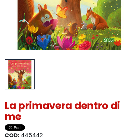
La primavera dentro di
me
COD:
445442