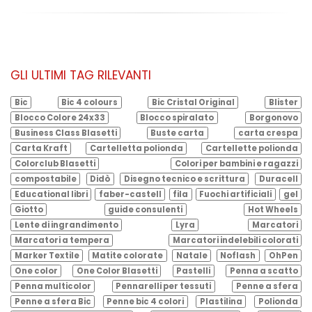
GLI ULTIMI TAG RILEVANTI
Bic
Bic 4 colours
Bic Cristal Original
Blister
Blocco Colore 24x33
Blocco spiralato
Borgonovo
Business Class Blasetti
Buste carta
carta crespa
Carta Kraft
Cartelletta polionda
Cartellette polionda
Colorclub Blasetti
Colori per bambini e ragazzi
compostabile
Didò
Disegno tecnico e scrittura
Duracell
Educational libri
faber-castell
fila
Fuochi artificiali
gel
Giotto
guide consulenti
Hot Wheels
Lente di ingrandimento
Lyra
Marcatori
Marcatori a tempera
Marcatori indelebili colorati
Marker Textile
Matite colorate
Natale
Noflash
OhPen
One color
One Color Blasetti
Pastelli
Penna a scatto
Penna multicolor
Pennarelli per tessuti
Penne a sfera
Penne a sfera Bic
Penne bic 4 colori
Plastilina
Polionda