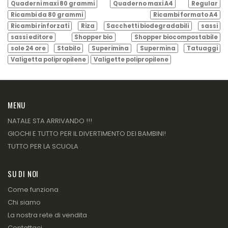
Quaderni maxi 80 grammi
Quaderno maxi A4
Regular
Ricambi da 80 grammi
Ricambi formato A4
Ricambi rinforzati
Riza
Sacchetti biodegradabili
sassi
sassi editore
Shopper bio
Shopper biocompostabile
sole 24 ore
Stabilo
Superimina
Supermina
Tatuaggi
Valigetta polipropilene
Valigette polipropilene
MENU
NATALE STA ARRIVANDO !!!
GIOCHI E TUTTO PER IL DIVERTIMENTO DEI BAMBINI!
TUTTO PER LA SCUOLA
SU DI NOI
Come funziona
Chi siamo
La nostra rete di vendita
Contattaci