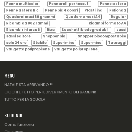
Penna multicolor
Pennarelli per tessuti
Penne a sfera
Penne a sfera Bic
Penne bic 4 colori
Plastilina
Polionda
Quaderni maxi 80 grammi
Quaderno maxi A4
Regular
Ricambi da 80 grammi
Ricambi formato A4
Ricambi rinforzati
Riza
Sacchetti biodegradabili
sassi
sassi editore
Shopper bio
Shopper biocompostabile
sole 24 ore
Stabilo
Superimina
Supermina
Tatuaggi
Valigetta polipropilene
Valigette polipropilene
MENU
NATALE STA ARRIVANDO !!!
GIOCHI E TUTTO PER IL DIVERTIMENTO DEI BAMBINI!
TUTTO PER LA SCUOLA
SU DI NOI
Come funziona
Chi siamo