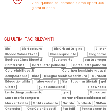
Vieni quando sei comodo siamo aperti 360
giorni all'anno
GLI ULTIMI TAG RILEVANTI
Bic
Bic 4 colours
Bic Cristal Original
Blister
Blocco Colore 24x33
Blocco spiralato
Borgonovo
Business Class Blasetti
Buste carta
carta crespa
Carta Kraft
Cartelletta polionda
Cartellette polionda
Colorclub Blasetti
Colori per bambini e ragazzi
compostabile
Didò
Disegno tecnico e scrittura
Duracell
Educational libri
faber-castell
fila
Fuochi artificiali
gel
Giotto
guide consulenti
Hot Wheels
Lente di ingrandimento
Lyra
Marcatori
Marcatori a tempera
Marcatori indelebili colorati
Marker Textile
Matite colorate
Natale
Noflash
OhPen
One color
One Color Blasetti
Pastelli
Penna a scatto