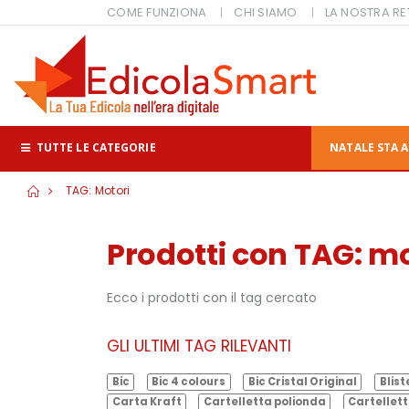
COME FUNZIONA
CHI SIAMO
LA NOSTRA RE
TUTTE LE CATEGORIE
NATALE STA A
TAG: Motori
Prodotti con TAG: mo
Ecco i prodotti con il tag cercato
GLI ULTIMI TAG RILEVANTI
Bic
Bic 4 colours
Bic Cristal Original
Blist
Carta Kraft
Cartelletta polionda
Cartellett