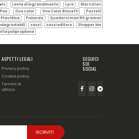
els
Lente di ingrandimento
Lyra
Marcatori
Pen
One color
One Color Blasetti
Pastelli
Plastilina
Polionda
Quaderni maxi 80 grammi
odegradabili
sassi
sassi editore
Shopper bio
ette polipropilene
ASPETTI LEGALI
SEGUICI
SUI
SOCIAL
Privacy policy
Cookie policy
Termini di
utilizzo