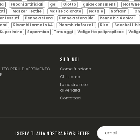
ila
Fuochi artificiali
gel
Giotto
guide consulenti
Hot Whe
ati
Marker Textile
Matite colorate
Natale
Noflash
Oh
er tessuti
Penne a sfera
Penne a sfera Bic
Penne bic 4 colori
ammi
Ricambi formato A4
Ricambi rinforzati
Riza
Sacchetti bi
Superimina
Supermina
Tatuaggi
Valigetta polipropilene
Valig
SU DI NOI
UTTO PER IL DIVERTIMENTO
Come funziona
I!
Chi siamo
La nostra rete
di vendita
Contattaci
ISCRIVITI ALLA NOSTRA NEWSLETTER