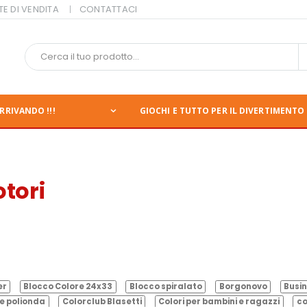
TE DI VENDITA
CONTATTACI
RRIVANDO !!!
GIOCHI E TUTTO PER IL DIVERTIMENTO 
tori
er
Blocco Colore 24x33
Blocco spiralato
Borgonovo
Busin
e polionda
Colorclub Blasetti
Colori per bambini e ragazzi
co