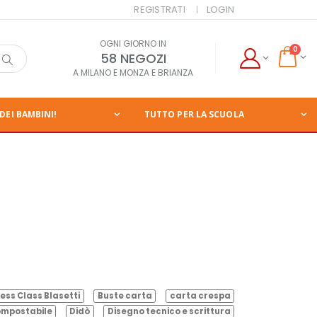
REGISTRATI
LOGIN
OGNI GIORNO IN
0
58 NEGOZI
A MILANO E MONZA E BRIANZA
DEI BAMBINI!
TUTTO PER LA SCUOLA
ess Class Blasetti
Buste carta
carta crespa
mpostabile
Didò
Disegno tecnico e scrittura