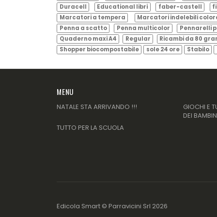
Duracell
Educational libri
faber-castell
f
Marcatori a tempera
Marcatori indelebili color
Penna a scatto
Penna multicolor
Pennarelli p
Quaderno maxi A4
Regular
Ricambi da 80 gr
Shopper biocompostabile
sole 24 ore
Stabilo
MENU
NATALE STA ARRIVANDO !!!
GIOCHI E T
DEI BAMBIN
TUTTO PER LA SCUOLA
Edicola Smart ©
Parravicini Srl
2026