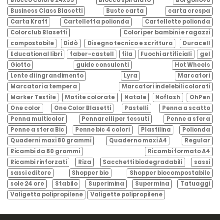
Business Class Blasetti
Buste carta
carta crespa
Carta Kraft
Cartelletta polionda
Cartellette polionda
Colorclub Blasetti
Colori per bambini e ragazzi
compostabile
Didò
Disegno tecnico e scrittura
Duracell
Educational libri
faber-castell
fila
Fuochi artificiali
gel
Giotto
guide consulenti
Hot Wheels
Lente di ingrandimento
Lyra
Marcatori
Marcatori a tempera
Marcatori indelebili colorati
Marker Textile
Matite colorate
Natale
Noflash
OhPen
One color
One Color Blasetti
Pastelli
Penna a scatto
Penna multicolor
Pennarelli per tessuti
Penne a sfera
Penne a sfera Bic
Penne bic 4 colori
Plastilina
Polionda
Quaderni maxi 80 grammi
Quaderno maxi A4
Regular
Ricambi da 80 grammi
Ricambi formato A4
Ricambi rinforzati
Riza
Sacchetti biodegradabili
sassi
sassi editore
Shopper bio
Shopper biocompostabile
sole 24 ore
Stabilo
Superimina
Supermina
Tatuaggi
Valigetta polipropilene
Valigette polipropilene