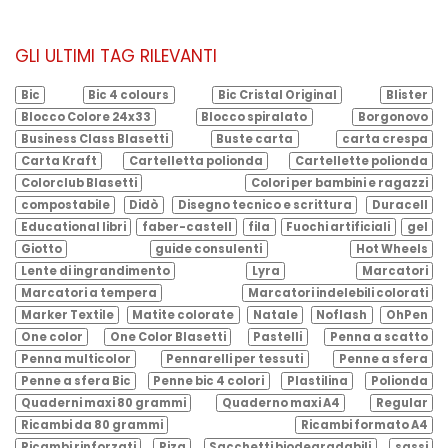
GLI ULTIMI TAG RILEVANTI
Bic
Bic 4 colours
Bic Cristal Original
Blister
Blocco Colore 24x33
Blocco spiralato
Borgonovo
Business Class Blasetti
Buste carta
carta crespa
Carta Kraft
Cartelletta polionda
Cartellette polionda
Colorclub Blasetti
Colori per bambini e ragazzi
compostabile
Didò
Disegno tecnico e scrittura
Duracell
Educational libri
faber-castell
fila
Fuochi artificiali
gel
Giotto
guide consulenti
Hot Wheels
Lente di ingrandimento
Lyra
Marcatori
Marcatori a tempera
Marcatori indelebili colorati
Marker Textile
Matite colorate
Natale
Noflash
OhPen
One color
One Color Blasetti
Pastelli
Penna a scatto
Penna multicolor
Pennarelli per tessuti
Penne a sfera
Penne a sfera Bic
Penne bic 4 colori
Plastilina
Polionda
Quaderni maxi 80 grammi
Quaderno maxi A4
Regular
Ricambi da 80 grammi
Ricambi formato A4
Ricambi rinforzati
Riza
Sacchetti biodegradabili
sassi