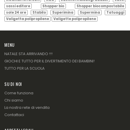
sassi editore
Shopper bio
Shopper biocompostabile
sole 24 ore
Stabilo
Superimina
Supermina
Tatuaggi
Valigetta polipropilene
Valigette polipropilene
MENU
NATALE STA ARRIVANDO !!!
GIOCHI E TUTTO PER IL DIVERTIMENTO DEI BAMBINI!
TUTTO PER LA SCUOLA
SU DI NOI
Come funziona
Chi siamo
La nostra rete di vendita
Contattaci