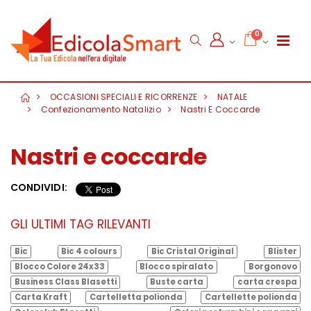
0
OCCASIONI SPECIALI E RICORRENZE
NATALE
Confezionamento Natalizio
Nastri E Coccarde
Nastri e coccarde
CONDIVIDI:
GLI ULTIMI TAG RILEVANTI
Bic
Bic 4 colours
Bic Cristal Original
Blister
Blocco Colore 24x33
Blocco spiralato
Borgonovo
Business Class Blasetti
Buste carta
carta crespa
Carta Kraft
Cartelletta polionda
Cartellette polionda