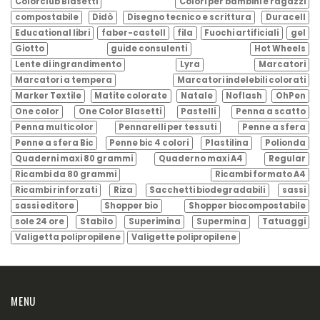
Colorclub Blasetti
Colori per bambini e ragazzi
compostabile
Didò
Disegno tecnico e scrittura
Duracell
Educational libri
faber-castell
fila
Fuochi artificiali
gel
Giotto
guide consulenti
Hot Wheels
Lente di ingrandimento
Lyra
Marcatori
Marcatori a tempera
Marcatori indelebili colorati
Marker Textile
Matite colorate
Natale
Noflash
OhPen
One color
One Color Blasetti
Pastelli
Penna a scatto
Penna multicolor
Pennarelli per tessuti
Penne a sfera
Penne a sfera Bic
Penne bic 4 colori
Plastilina
Polionda
Quaderni maxi 80 grammi
Quaderno maxi A4
Regular
Ricambi da 80 grammi
Ricambi formato A4
Ricambi rinforzati
Riza
Sacchetti biodegradabili
sassi
sassi editore
Shopper bio
Shopper biocompostabile
sole 24 ore
Stabilo
Superimina
Supermina
Tatuaggi
Valigetta polipropilene
Valigette polipropilene
MENU