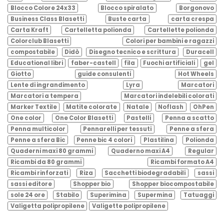
Blocco Colore 24x33
Blocco spiralato
Borgonovo
Business Class Blasetti
Buste carta
carta crespa
Carta Kraft
Cartelletta polionda
Cartellette polionda
Colorclub Blasetti
Colori per bambini e ragazzi
compostabile
Didò
Disegno tecnico e scrittura
Duracell
Educational libri
faber-castell
fila
Fuochi artificiali
gel
Giotto
guide consulenti
Hot Wheels
Lente di ingrandimento
Lyra
Marcatori
Marcatori a tempera
Marcatori indelebili colorati
Marker Textile
Matite colorate
Natale
Noflash
OhPen
One color
One Color Blasetti
Pastelli
Penna a scatto
Penna multicolor
Pennarelli per tessuti
Penne a sfera
Penne a sfera Bic
Penne bic 4 colori
Plastilina
Polionda
Quaderni maxi 80 grammi
Quaderno maxi A4
Regular
Ricambi da 80 grammi
Ricambi formato A4
Ricambi rinforzati
Riza
Sacchetti biodegradabili
sassi
sassi editore
Shopper bio
Shopper biocompostabile
sole 24 ore
Stabilo
Superimina
Supermina
Tatuaggi
Valigetta polipropilene
Valigette polipropilene