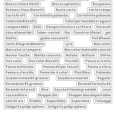
Blocco Colore 24x33
Blocco spiralato
Borgonovo
Business Class Blasetti
Buste carta
carta crespa
Carta Kraft
Cartelletta polionda
Cartellette polionda
Colorclub Blasetti
Colori per bambini e ragazzi
compostabile
Didò
Disegno tecnico e scrittura
Duracell
Educational libri
faber-castell
fila
Fuochi artificiali
gel
Giotto
guide consulenti
Hot Wheels
Lente di ingrandimento
Lyra
Marcatori
Marcatori a tempera
Marcatori indelebili colorati
Marker Textile
Matite colorate
Natale
Noflash
OhPen
One color
One Color Blasetti
Pastelli
Penna a scatto
Penna multicolor
Pennarelli per tessuti
Penne a sfera
Penne a sfera Bic
Penne bic 4 colori
Plastilina
Polionda
Quaderni maxi 80 grammi
Quaderno maxi A4
Regular
Ricambi da 80 grammi
Ricambi formato A4
Ricambi rinforzati
Riza
Sacchetti biodegradabili
sassi
sassi editore
Shopper bio
Shopper biocompostabile
sole 24 ore
Stabilo
Superimina
Supermina
Tatuaggi
Valigetta polipropilene
Valigette polipropilene