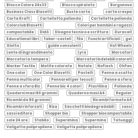
Blocco Colore 24x33
Blocco spiralato
Borgonovo
Business Class Blasetti
Buste carta
carta crespa
Carta Kraft
Cartelletta polionda
Cartellette polionda
Colorclub Blasetti
Colori per bambini e ragazzi
compostabile
Didò
Disegno tecnico e scrittura
Duracell
Educational libri
faber-castell
fila
Fuochi artificiali
gel
Giotto
guide consulenti
Hot Wheels
Lente di ingrandimento
Lyra
Marcatori
Marcatori a tempera
Marcatori indelebili colorati
Marker Textile
Matite colorate
Natale
Noflash
OhPen
One color
One Color Blasetti
Pastelli
Penna a scatto
Penna multicolor
Pennarelli per tessuti
Penne a sfera
Penne a sfera Bic
Penne bic 4 colori
Plastilina
Polionda
Quaderni maxi 80 grammi
Quaderno maxi A4
Regular
Ricambi da 80 grammi
Ricambi formato A4
Ricambi rinforzati
Riza
Sacchetti biodegradabili
sassi
sassi editore
Shopper bio
Shopper biocompostabile
sole 24 ore
Stabilo
Superimina
Supermina
Tatuaggi
Valigetta polipropilene
Valigette polipropilene