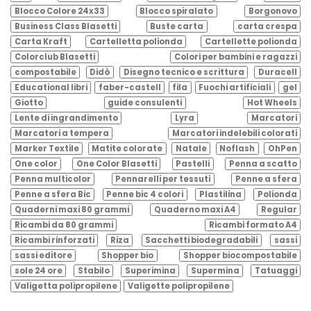
Blocco Colore 24x33
Blocco spiralato
Borgonovo
Business Class Blasetti
Buste carta
carta crespa
Carta Kraft
Cartelletta polionda
Cartellette polionda
Colorclub Blasetti
Colori per bambini e ragazzi
compostabile
Didò
Disegno tecnico e scrittura
Duracell
Educational libri
faber-castell
fila
Fuochi artificiali
gel
Giotto
guide consulenti
Hot Wheels
Lente di ingrandimento
Lyra
Marcatori
Marcatori a tempera
Marcatori indelebili colorati
Marker Textile
Matite colorate
Natale
Noflash
OhPen
One color
One Color Blasetti
Pastelli
Penna a scatto
Penna multicolor
Pennarelli per tessuti
Penne a sfera
Penne a sfera Bic
Penne bic 4 colori
Plastilina
Polionda
Quaderni maxi 80 grammi
Quaderno maxi A4
Regular
Ricambi da 80 grammi
Ricambi formato A4
Ricambi rinforzati
Riza
Sacchetti biodegradabili
sassi
sassi editore
Shopper bio
Shopper biocompostabile
sole 24 ore
Stabilo
Superimina
Supermina
Tatuaggi
Valigetta polipropilene
Valigette polipropilene